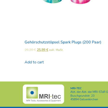
Gehörschutzstöpsel Spark Plugs (200 Paar)
26,20
€
25,99
€
exkl. MwSt.
Add to cart
MRI-TEC
Abt. der
Abt. der MRI-STaR
Buschgrundstr. 23
45894 Gelsenkirchen