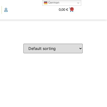
German
0
0,00
€