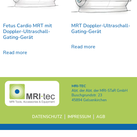
Fetus Cardio MRT mit
MRT Doppler-Ultraschall-
Doppler-Ultraschall-
Gating-Gerät
Gating-Gerät
Read more
Read more
MRI-TEC
Abt. der
Abt. der MRI-STaR GmbH
Buschgrundstr. 23
45894 Gelsenkirchen
DATENSCHUTZ
IMPRESSUM
AGB