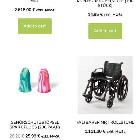
MRT
KOPFHÖRERÜBERZÜGE (100
STÜCK)
2.618,00
€
exkl. MwSt.
14,95
€
exkl. MwSt.
Add to cart
Add to cart
GEHÖRSCHUTZSTÖPSEL
FALTBARER MRT ROLLSTUHL
SPARK PLUGS (200 PAAR)
1.111,00
€
exkl. MwSt.
26,20
€
25,99
€
exkl. MwSt.