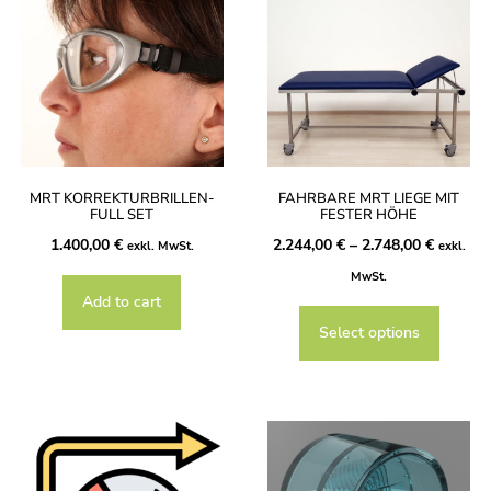
MRT KORREKTURBRILLEN-
FAHRBARE MRT LIEGE MIT
FULL SET
FESTER HÖHE
1.400,00
€
2.244,00
€
–
2.748,00
€
exkl. MwSt.
exkl.
MwSt.
Add to cart
Select options